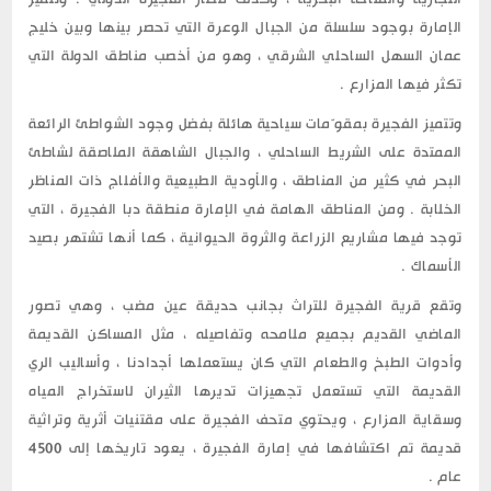
الإمارة بوجود سلسلة من الجبال الوعرة التي تحصر بينها وبين خليج
عمان السهل الساحلي الشرقي ، وهو من أخصب مناطق الدولة التي
تكثر فيها المزارع .
وتتميز الفجيرة بمقوّمات سياحية هائلة بفضل وجود الشواطئ الرائعة
الممتدة على الشريط الساحلي ، والجبال الشاهقة الملاصقة لشاطئ
البحر في كثير من المناطق ، والأودية الطبيعية والأفلاج ذات المناظر
الخلابة . ومن المناطق الهامة في الإمارة منطقة دبا الفجيرة ، التي
توجد فيها مشاريع الزراعة والثروة الحيوانية ، كما أنها تشتهر بصيد
الأسماك .
وتقع قرية الفجيرة للتراث بجانب حديقة عين مضب ، وهي تصور
الماضي القديم بجميع ملامحه وتفاصيله ، مثل المساكن القديمة
وأدوات الطبخ والطعام التي كان يستعملها أجدادنا ، وأساليب الري
القديمة التي تستعمل تجهيزات تديرها الثيران لاستخراج المياه
وسقاية المزارع ، ويحتوي متحف الفجيرة على مقتنيات أثرية وتراثية
قديمة تم اكتشافها في إمارة الفجيرة ، يعود تاريخها إلى 4500
عام .