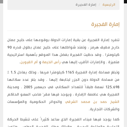
الرئيسية
إمارة الفجيرة
إمارة الفجيرة
تنفرد إمارة الفجيرة عن بقية إمارات الدولة بوقوعها على خليج عمان
خارج مضيق هرمز ، وتمتد شواطئها على خليج عمان بطول قدره 90
كيلومترا . وقد حظيت الفجيرة بفضل هذا الموقع بأهمية استراتيجية
متميزة . والإمارات الأقرب إليها هي
رأس الخيمة
و
أم القيوين
.
وتبلغ مساحة إمارة الفجيرة 1165 كيلومترا مربعا ، وذلك يعادل 1,5 %
من مساحة الدولة دون الجزر لبتابعة إليها . وقد بلغ عدد سكانها
125,698 نسمة طبقاً للتعداد السكاني في ديسمبر 2005 . ومدينة
الفجيرة هي عاصمة الإمارة ، ويوجد فيها مقرّ صاحب السمو الحاكم
الشيخ حمد بن محمد الشرقي
والدوائر الحكومية والمؤسسات
والشركات التجارية.
كما يوجد فيها ميناء الفجيرة الذي ساعد كثيراً على تنشيط الحركة
التجارية والملاحة البحرية ، وكذلك مطار الفجيرة الدولي . وتتميز