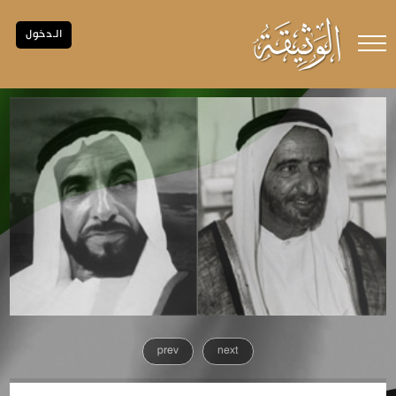
الـدخول
prev
next